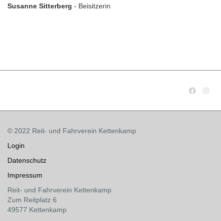
Susanne Sitterberg
- Beisitzerin
© 2022 Reit- und Fahrverein Kettenkamp
Login
Datenschutz
Impressum
Reit- und Fahrverein Kettenkamp
Zum Reitplatz 6
49577 Kettenkamp