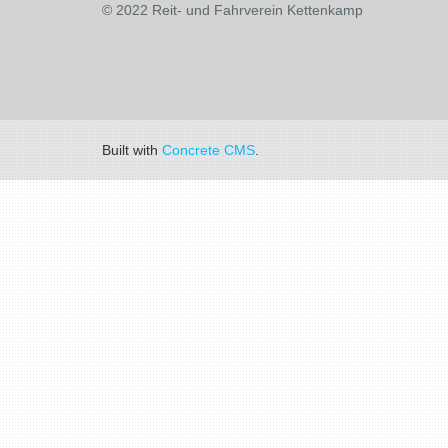
© 2022 Reit- und Fahrverein Kettenkamp
Built with
Concrete CMS
.