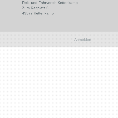
Reit- und Fahrverein Kettenkamp
Zum Reitplatz 6
49577 Kettenkamp
Anmelden