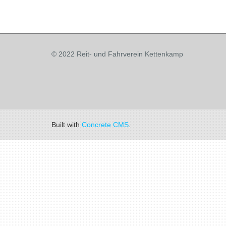
© 2022 Reit- und Fahrverein Kettenkamp
Built with
Concrete CMS
.