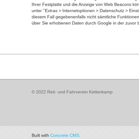
Ihrer Festplatte und die Anzeige von Web Beacons könn
unter ''Extras > Internetoptionen > Datenschutz > Einste
diesem Fall gegebenenfalls nicht sämtliche Funktionen
über Sie erhobenen Daten durch Google in der zuvor
© 2022 Reit- und Fahrverein Kettenkamp
Built with
Concrete CMS
.