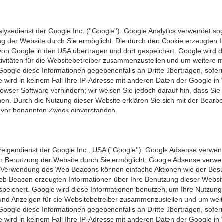
ysedienst der Google Inc. (''Google''). Google Analytics verwendet sog
g der Website durch Sie ermöglicht. Die durch den Cookie erzeugten 
r von Google in den USA übertragen und dort gespeichert. Google wird
ivitäten für die Websitebetreiber zusammenzustellen und um weitere m
oogle diese Informationen gegebenenfalls an Dritte übertragen, sofern
 wird in keinem Fall Ihre IP-Adresse mit anderen Daten der Google in V
owser Software verhindern; wir weisen Sie jedoch darauf hin, dass Sie 
nen. Durch die Nutzung dieser Website erklären Sie sich mit der Bear
uvor benannten Zweck einverstanden.
endienst der Google Inc., USA (''Google''). Google Adsense verwendet
r Benutzung der Website durch Sie ermöglicht. Google Adsense verwend
e Verwendung des Web Beacons können einfache Aktionen wie der Besu
 Beacon erzeugten Informationen über Ihre Benutzung dieser Website 
peichert. Google wird diese Informationen benutzen, um Ihre Nutzung 
 und Anzeigen für die Websitebetreiber zusammenzustellen und um weit
oogle diese Informationen gegebenenfalls an Dritte übertragen, sofern
e wird in keinem Fall Ihre IP-Adresse mit anderen Daten der Google i