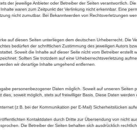
tets der jeweilige Anbieter oder Betreiber der Seiten verantwortlich. D
nhalte waren zum Zeitpunkt der Verlinkung nicht erkennbar. Eine perman
etzung nicht zumutbar. Bei Bekanntwerden von Rechtsverletzungen wer
erke auf diesen Seiten unterliegen dem deutschen Urheberrecht. Die Ver
tes bedürfen der schriftlichen Zustimmung des jeweiligen Autors bzw.
attet. Soweit die Inhalte auf dieser Seite nicht vom Betreiber erstellt
nzeichnet. Sollten Sie trotzdem auf eine Urheberrechtsverletzung auf
erden wir derartige Inhalte umgehend entfernen.
 Angabe personenbezogener Daten möglich. Soweit auf unseren Seiten
 dies, soweit möglich, stets auf freiwilliger Basis. Diese Daten werde
nternet (z.B. bei der Kommunikation per E-Mail) Sicherheitslücken au
öffentlichten Kontaktdaten durch Dritte zur Übersendung von nicht au
rsprochen. Die Betreiber der Seiten behalten sich ausdrücklich rechtli